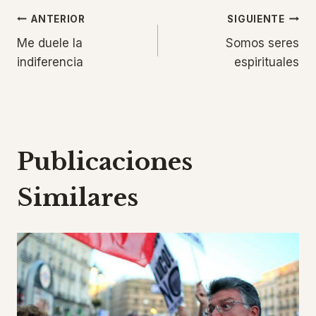
Navegación
ANTERIOR
SIGUIENTE
Me duele la
Somos seres
de
indiferencia
espirituales
entradas
Publicaciones
Similares