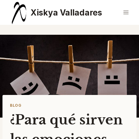
Saltar
Xiskya Valladares
al
contenido
BLOG
¿Para qué sirven