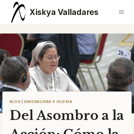
Saltar
Xiskya Valladares
al
contenido
BLOG
|
SINODALIDAD E IGLESIA
Del Asombro a la