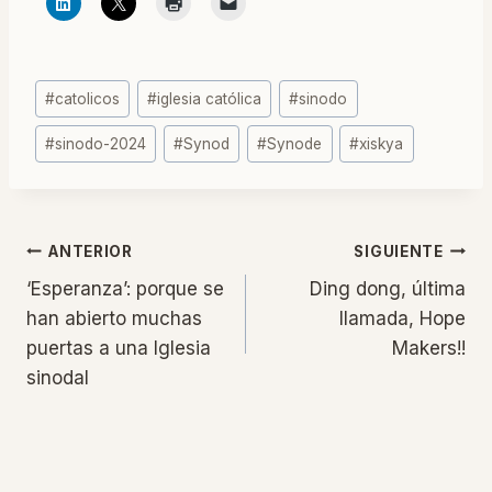
Etiquetas
#
catolicos
#
iglesia católica
#
sinodo
de
#
sinodo-2024
#
Synod
#
Synode
#
xiskya
la
entrada:
Navegación
ANTERIOR
SIGUIENTE
‘Esperanza’: porque se
Ding dong, última
de
han abierto muchas
llamada, Hope
puertas a una Iglesia
Makers!!
entradas
sinodal