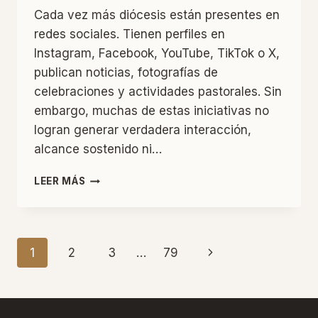
Cada vez más diócesis están presentes en
redes sociales. Tienen perfiles en
Instagram, Facebook, YouTube, TikTok o X,
publican noticias, fotografías de
celebraciones y actividades pastorales. Sin
embargo, muchas de estas iniciativas no
logran generar verdadera interacción,
alcance sostenido ni…
POR
LEER MÁS
QUÉ
MUCHAS
DIÓCESIS
FRACASAN
Navegación
Siguiente
1
2
3
…
79
EN
REDES
página
de
SOCIALES