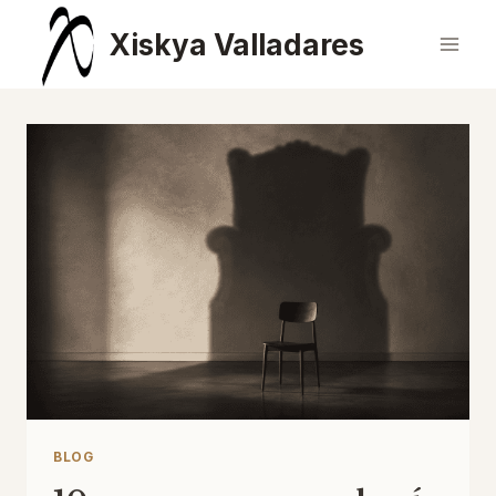
Saltar
Xiskya Valladares
al
contenido
BLOG