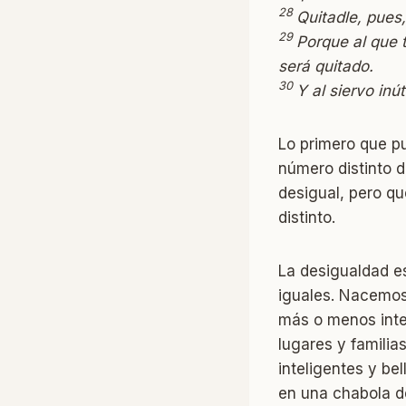
28
Quitadle, pues,
29
Porque al que t
será quitado.
30
Y al siervo inút
Lo primero que p
número distinto d
desigual, pero qu
distinto.
La desigualdad e
iguales. Nacemos
más o menos intel
lugares y familia
inteligentes y be
en una chabola de