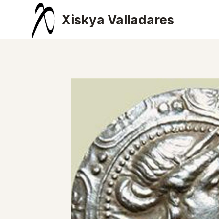
Saltar
Xiskya Valladares
al
contenido