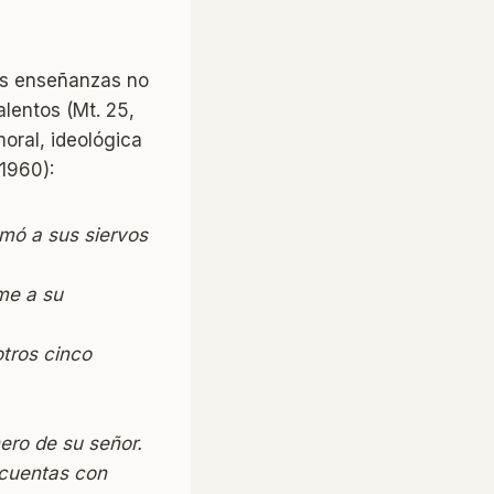
sas enseñanzas no
alentos (Mt. 25,
oral, ideológica
(1960):
amó a sus siervos
rme a su
otros cinco
nero de su señor.
 cuentas con