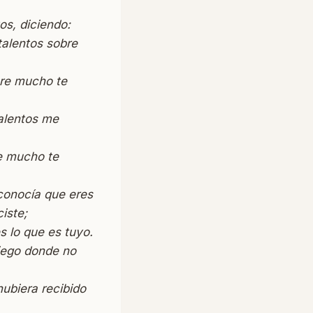
os, diciendo:
talentos sobre
obre mucho te
talentos me
re mucho te
 conocía que eres
iste;
es lo que es tuyo.
siego donde no
hubiera recibido