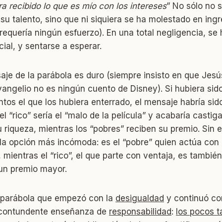
ra recibido lo que es mío con los intereses
” No sólo no 
su talento, sino que ni siquiera se ha molestado en ingr
requería ningún esfuerzo). En una total negligencia, se 
cial, y sentarse a esperar.
aje de la parábola es duro (siempre insisto en que Jes
Evangelio no es ningún cuento de Disney). Si hubiera sido
ntos el que los hubiera enterrado, el mensaje habría sido
l “rico” sería el “malo de la película” y acabaría castig
riqueza, mientras los “pobres” reciben su premio. Sin 
la opción más incómoda: es el “pobre” quien actúa con 
 mientras el “rico”, el que parte con ventaja, es también
e un premio mayor.
 parábola que empezó con la
desigualdad
y continuó co
 contundente enseñanza de
responsabilidad
:
los pocos t