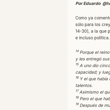
Por Eduardo @lv
Como ya comenté 
sólo para los cre
14-30), a la que 
e incluso polític
14
Porque el reino
y les entregó sus
15
A uno dio cinco
capacidad; y lueg
16
Y el que había 
talentos.
17
Asimismo el que
18
Pero el que hab
19
Después de muc