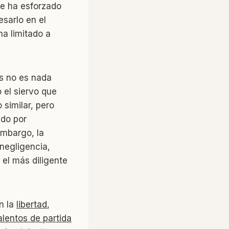
se ha esforzado
esarlo en el
ha limitado a
ús no es nada
 el siervo que
 similar, pero
ado por
embargo, la
negligencia,
 el más diligente
n la
libertad
,
alentos de partida