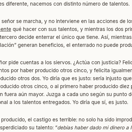
es diferente, nacemos con distinto número de talentos.
el señor se marcha, y no interviene en las acciones de l
mente
qué hacer con sus talentos, y mientras los dos p
tercero decide enterrar el único que tiene. Así, mientras
lación” generan beneficios, el enterrado no puede prod
ñor pide cuentas a los siervos. ¿Actúa con justicia? Feli
entos por haber producido otros cinco, y felicita igualmen
ucido otros dos. Yo diría que es justo: sería injusto que
ducido otros cinco, o al primero haber producido diez p
ón fuera aún mayor. Juzga a cada uno según su punto de
nal a los talentos entregados. Yo diría que sí, es justo.
 producido, el castigo es terrible: no solo ha sido impro
perdiciado su talento: “
debías haber dado mi dinero a 