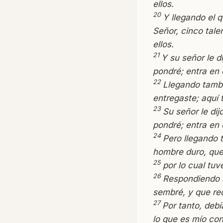
ellos.
20
Y llegando el q
Señor, cinco tale
ellos.
21
Y su señor le d
pondré; entra en 
22
Llegando tambié
entregaste; aquí 
23
Su señor le dij
pondré; entra en 
24
Pero llegando t
hombre duro, que
25
por lo cual tuv
26
Respondiendo s
sembré, y que re
27
Por tanto, debí
lo que es mío con