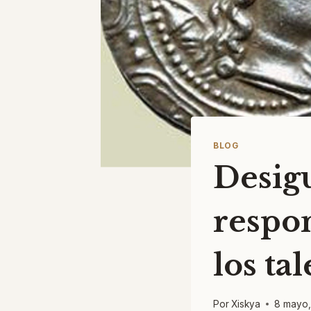
BLOG
Desigu
respon
los ta
Por
Xiskya
8 mayo,