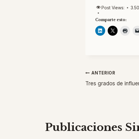
Post Views:
3.5
Comparte esto:
Navegaci
ANTERIOR
Tres grados de influe
de
entradas
Publicaciones Si