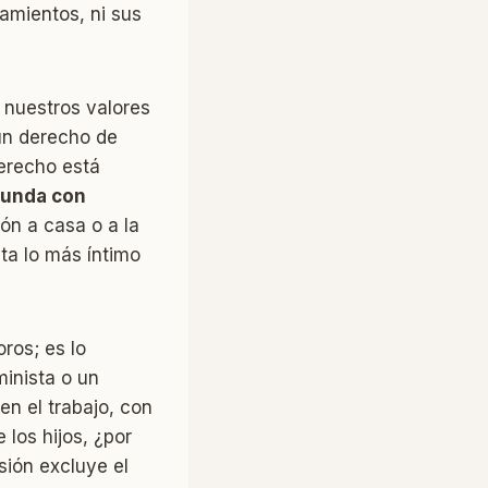
amientos, ni sus
r nuestros valores
 un derecho de
derecho está
gunda con
gión a casa o a la
ta lo más íntimo
ros; es lo
inista o un
en el trabajo, con
e los hijos, ¿por
sión excluye el