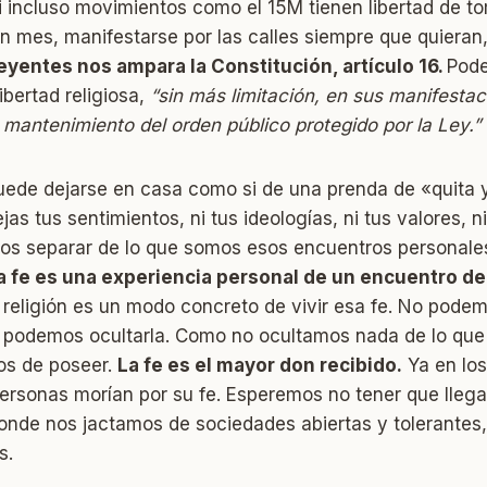
i incluso movimientos como el 15M tienen libertad de t
 mes, manifestarse por las calles siempre que quieran, 
reyentes nos ampara la Constitución, artículo 16.
Pode
ibertad religiosa,
“sin más limitación, en sus manifestac
 mantenimiento del orden público protegido por la Ley.”
uede dejarse en casa como si de una prenda de «quita y
jas tus sentimientos, ni tus ideologías, ni tus valores, n
s separar de lo que somos esos encuentros personal
a fe es una experiencia personal de un encuentro d
religión es un modo concreto de vivir esa fe. No pode
 podemos ocultarla. Como no ocultamos nada de lo que
sos de poseer.
La fe es el mayor don recibido.
Ya en los 
personas morían por su fe. Esperemos no tener que lleg
donde nos jactamos de sociedades abiertas y tolerantes
s.