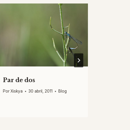
Par de dos
Conoce
camin
Por
Xiskya
30 abril, 2011
Blog
Por
Xiskya