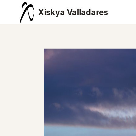
Saltar
Xiskya Valladares
al
contenido