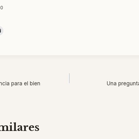
00
ón
ncia para el bien
Una pregunta
milares