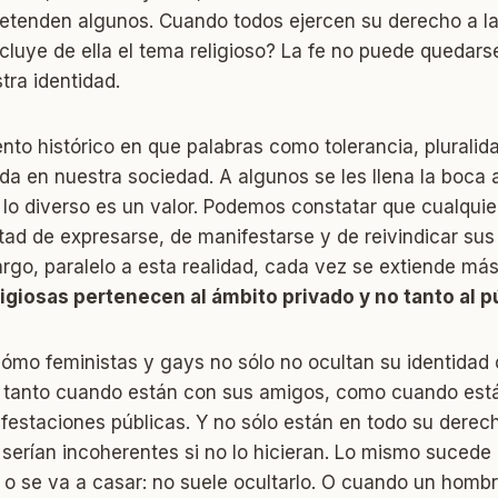
etenden algunos. Cuando todos ejercen su derecho a la 
cluye de ella el tema religioso? La fe no puede quedar
tra identidad.
o histórico en que palabras como tolerancia, pluralida
a en nuestra sociedad. A algunos se les llena la boca
lo diverso es un valor. Podemos constatar que cualquie
ertad de expresarse, de manifestarse y de reivindicar sus
argo, paralelo a esta realidad, cada vez se extiende má
ligiosas pertenecen al ámbito privado y no tanto al p
mo feministas y gays no sólo no ocultan su identidad o
, tanto cuando están con sus amigos, como cuando están
estaciones públicas. Y no sólo están en todo su derech
 serían incoherentes si no lo hicieran. Lo mismo suced
o se va a casar: no suele ocultarlo. O cuando un hombr