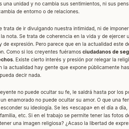
s una unidad y no cambia sus sentimientos, ni sus pens
cambia de entorno o de relaciones.
 trata de ir divulgando nuestra intimidad, ni de impone
r la nota. Se trata de coherencia en la vida y de ejercer
a y de expresión. Pero parece que en la actualidad este 
ión. Como si los creyentes fuéramos
ciudadanos de se
echos
. Existe cierto interés y presión por relegar la reli
en la actualidad hay gente que expone públicamente has
 pueda decir nada.
eyente no puede ocultar su fe, le saldrá hasta por los po
e un enamorado no puede ocultar su amor. O que una fem
 esconder su ideología. Se les «escapa» en el día a día, 
familia, etc. Si en el trabajo se permite tener las fotos d
ener una imagen religiosa? ¿Acaso la libertad de expre