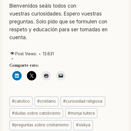
Bienvenidos seáis todos con
vuestras curiosidades. Espero vuestras
preguntas. Solo pido que se formulen con
respeto y educación para ser tomadas en
cuenta.
Post Views:
13.831
Comparte esto:
Etiquetas
#
catolico
#
cristiano
#
curiosidad religiosa
de
#
dudas sobre catolicismo
#
monja tuitera
la
entrada:
#
preguntas sobre cristianismo
#
xiskya