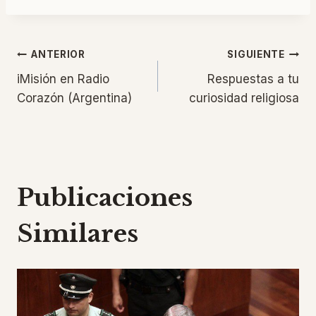
Navegación
ANTERIOR
SIGUIENTE
iMisión en Radio
Respuestas a tu
de
Corazón (Argentina)
curiosidad religiosa
entradas
Publicaciones
Similares