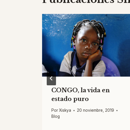
or!
CONGO, la vida en
estado puro
2
Blog
Por
Xiskya
20 noviembre, 2019
Blog