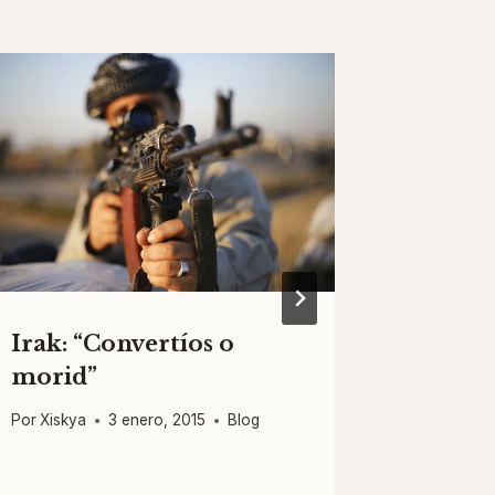
Irak: “Convertíos o
Top 14
morid”
Por
Xiskya
Por
Xiskya
3 enero, 2015
Blog