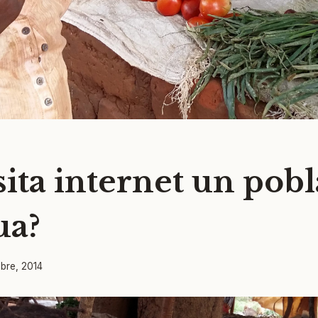
ita internet un pob
ua?
mbre, 2014