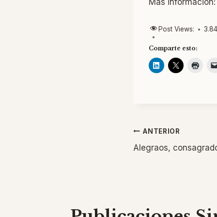
Más información
Post Views:
3.8
Comparte esto:
Navegaci
ANTERIOR
Alegraos, consagrad
de
entradas
Publicaciones Si