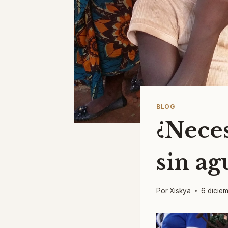
BLOG
¿Neces
sin ag
Por
Xiskya
6 dicie