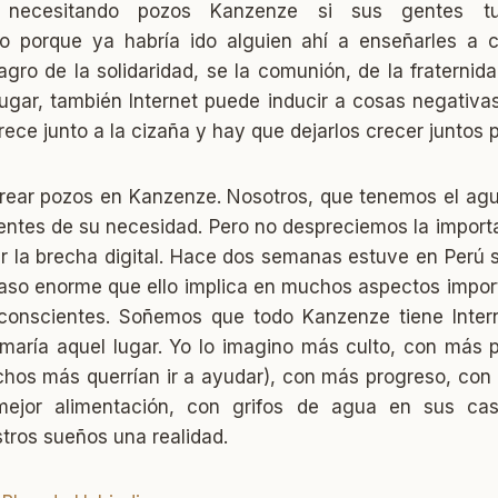
a necesitando pozos Kanzenze si sus gentes tuv
 porque ya habría ido alguien ahí a enseñarles a c
lagro de la solidaridad, se la comunión, de la fraterni
ugar, también Internet puede inducir a cosas negativa
 crece junto a la cizaña y hay que dejarlos crecer juntos 
crear pozos en Kanzenze. Nosotros, que tenemos el agua 
ntes de su necesidad. Pero no despreciemos la import
r la brecha digital. Hace dos semanas estuve en Perú 
traso enorme que ello implica en muchos aspectos impor
conscientes. Soñemos que todo Kanzenze tiene Inte
maría aquel lugar. Yo lo imagino más culto, con más 
hos más querrían ir a ayudar), con más progreso, con
 mejor alimentación, con grifos de agua en sus 
ros sueños una realidad.