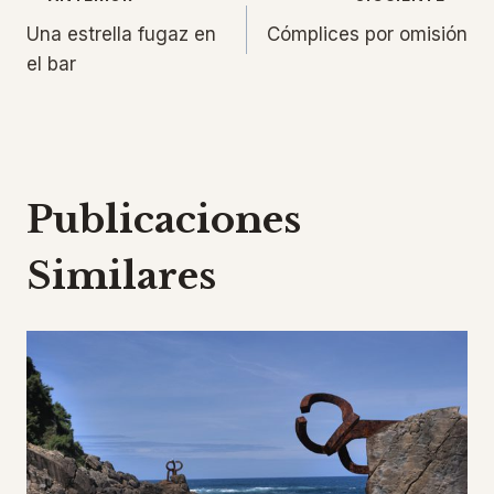
Navegación
Una estrella fugaz en
Cómplices por omisión
de
el bar
entradas
Publicaciones
Similares