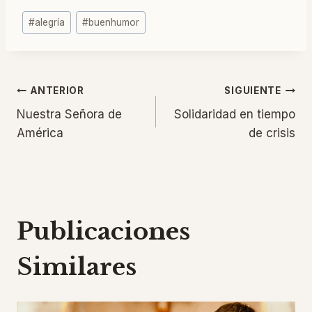
Etiquetas
#
alegría
#
buenhumor
de
la
entrada:
Navegación
ANTERIOR
SIGUIENTE
Nuestra Señora de
Solidaridad en tiempo
de
América
de crisis
entradas
Publicaciones
Similares