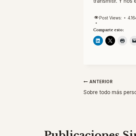
transmitir. Y nos
Post Views:
4.16
Comparte esto:
Navegaci
ANTERIOR
Sobre todo más pers
de
entradas
Publicaciones Si