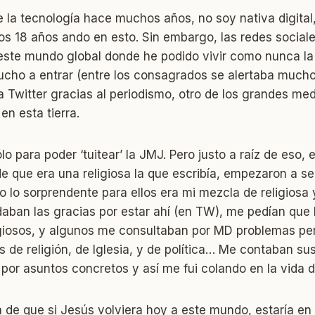
 la tecnología hace muchos años, no soy nativa digital,
os 18 años ando en esto. Sin embargo, las redes social
 este mundo global donde he podido vivir como nunca l
ucho a entrar (entre los consagrados se alertaba mucho
 a Twitter gracias al periodismo, otro de los grandes me
en esta tierra.
ólo para poder ‘tuitear’ la JMJ. Pero justo a raíz de eso, 
e que era una religiosa la que escribía, empezaron a s
o lo sorprendente para ellos era mi mezcla de religiosa y
aban las gracias por estar ahí (en TW), me pedían que
igiosos, y algunos me consultaban por MD problemas pe
de religión, de Iglesia, y de política… Me contaban su
 por asuntos concretos y así me fui colando en la vid
de que si Jesús volviera hoy a este mundo, estaría en 