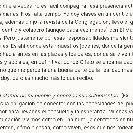
to que a veces no es fácil compaginar esa presencia act
 diarias. Nos falta tiempo. Yo doy clases en un centro u
 además dirijo la revista de la Congregación, llevo el 
 centro y colaboro (aunque cada vez menos) con El M
as. Pero justamente por esas responsabilidades me sient
ales. Es ahí donde están nuestros jóvenes, donde la ge
acía antes en las plazas y los bares, donde se viven l
as y sociales, en definitiva, donde Cristo se encarna cad
o que me perdería una buena parte de la realidad más r
 doy, pero es mucho más lo que recibo.
 clamor de mi pueblo y conozco sus sufrimientos”
(Ex. 
s la obligación de conectar con las necesidades del pue
mor para llevarles el consuelo y la esperanza. Muchas 
ducación vivimos como en una burbuja centrados en nue
enten, cómo piensan, cómo viven, esos que nos rodea