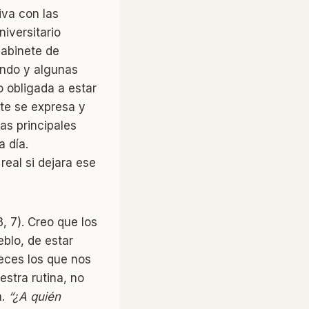
iva con las
niversitario
gabinete de
undo y algunas
o obligada a estar
nte se expresa y
as principales
a día.
eal si dejara ese
3, 7). Creo que los
blo, de estar
veces los que nos
stra rutina, no
n.
“¿A quién