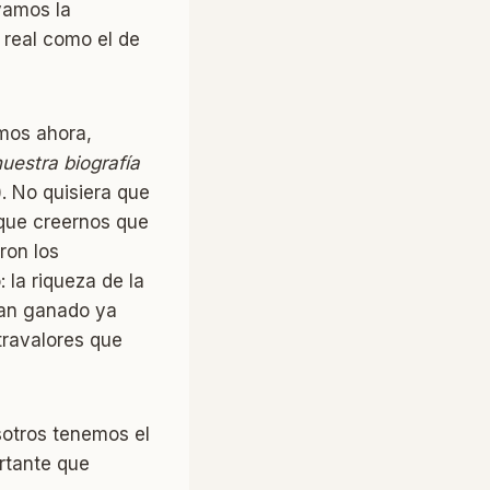
ivamos la
 real como el de
mos ahora,
uestra biografía
. No quisiera que
 que creernos que
ron los
la riqueza de la
han ganado ya
travalores que
sotros tenemos el
rtante que