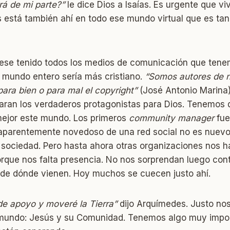
rá de mi parte?”
le dice Dios a Isaías. Es urgente que v
 está también ahí en todo ese mundo virtual que es tan
iese tenido todos los medios de comunicación que tene
 mundo entero sería más cristiano.
“Somos autores de n
ara bien o para mal el copyright”
(José Antonio Marina)
ltaran los verdaderos protagonistas para Dios. Tenemos
ejor este mundo. Los primeros
community manager
fue
aparentemente novedoso de una red social no es nuevo: 
 sociedad. Pero hasta ahora otras organizaciones nos 
rque nos falta presencia. No nos sorprendan luego con
de dónde vienen. Hoy muchos se cuecen justo ahí.
e apoyo y moveré la Tierra”
dijo Arquímedes. Justo no
 mundo: Jesús y su Comunidad. Tenemos algo muy impo