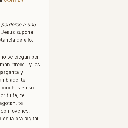
 perderse a uno
a Jesús supone
tancia de ello.
 no se ciegan por
an “trolls”; y los
garganta y
ambiado: te
s, muchos en su
r tu fe, te
agotan, te
 son jóvenes,
en la era digital.