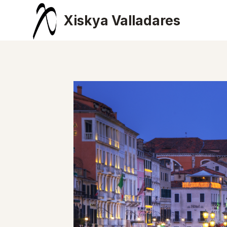
Saltar
Xiskya Valladares
al
contenido