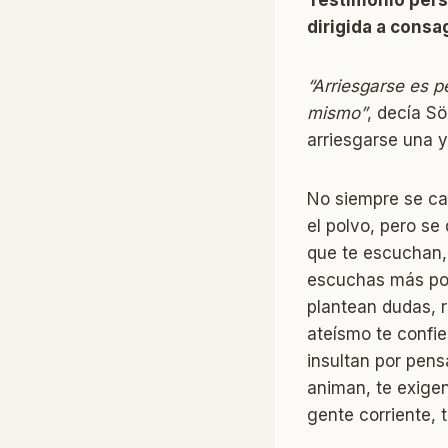
dirigida a cons
“
Arriesgarse es p
mismo”
, decía S
arriesgarse una y
No siempre se can
el polvo, pero se
que te escuchan,
escuchas más por 
plantean dudas, 
ateísmo te confie
insultan por pens
animan, te exigen
gente corriente, 