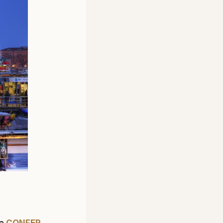
la
CONFER