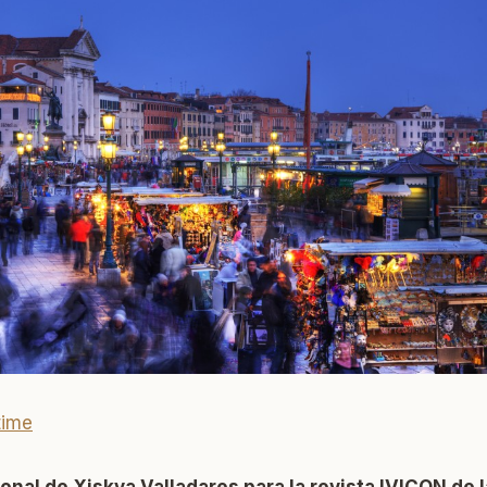
time
sonal de
Xiskya Valladares
para la revista IVICON de 