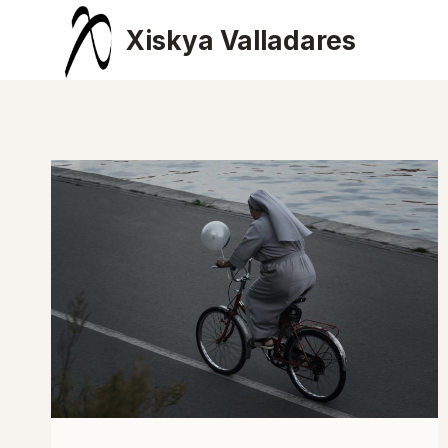
Saltar
Xiskya Valladares
al
contenido