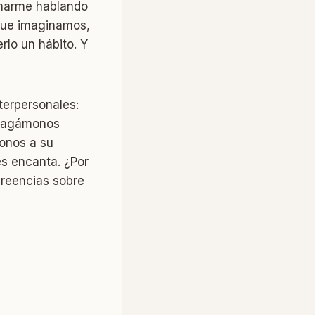
inarme hablando
 que imaginamos,
rlo un hábito. Y
terpersonales:
 hagámonos
monos a su
es encanta. ¿Por
creencias sobre