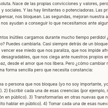
oluta. Nace de las propias convicciones y valores, per
 y sociales. Y las hay limitantes o potenciadoras. Las p
 pensar, nos bloquean. Las segundas, mejoran nuestra 
 nos ayudan a conseguir lo que necesitamos ante algu
ntos inútiles cargamos durante mucho tiempo perdido! ¿
do? Puedes cambiarla. Casi siempre detrás de un bloque
 vencer ese miedo que nos paraliza, que nos impide afr
 desagradables, que nos ciega ante nuestros propios er
n paz, desde el amor que nos libera. Pero ¿cómo cambiar 
na forma sencilla pero que necesita constancia:
 idea o persona que nos bloquea (yo no soy importante, y
). 2) Escribir cada una de esas creencias (por ejemplo
ón en público). 3) Transformarlas en otras nuevas que 
to hablar en público). 4) Tomar cada una de esas nuev