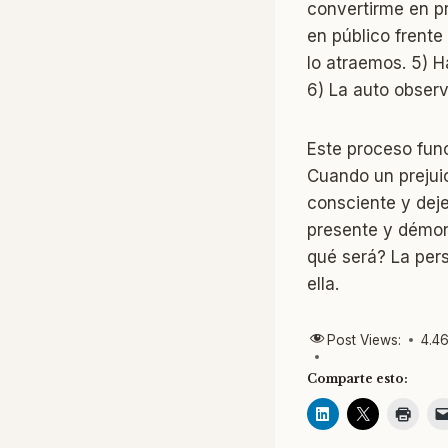
convertirme en p
en público frent
lo atraemos. 5) H
6) La auto observ
Este proceso func
Cuando un prejui
consciente y dej
presente y démono
qué será? La per
ella.
Post Views:
4.4
Comparte esto: