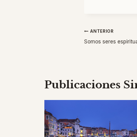
Navegaci
ANTERIOR
Somos seres espiritu
de
entradas
Publicaciones Si