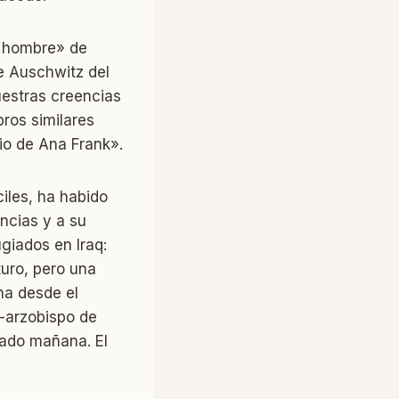
n hombre» de
e Auschwitz del
uestras creencias
bros similares
rio de Ana Frank».
iles, ha habido
encias y a su
giados en Iraq:
turo, pero una
na desde el
-arzobispo de
sado mañana. El