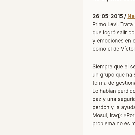
26-05-2015 /
Ne
Primo Levi. Trata
que logró salir c
y emociones en el
como el de Víctor
Siempre que el se
un grupo que ha s
forma de gestiona
Lo habían perdido
paz y una seguri
perdón y la ayud
Mosul, Iraq): «Po
problema no es mo