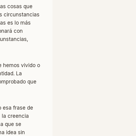
las cosas que
s circunstancias
mas es lo más
onará con
cunstancias,
e hemos vivido o
tidad. La
 comprobado que
 esa frase de
 la creencia
ea que se
na idea sin