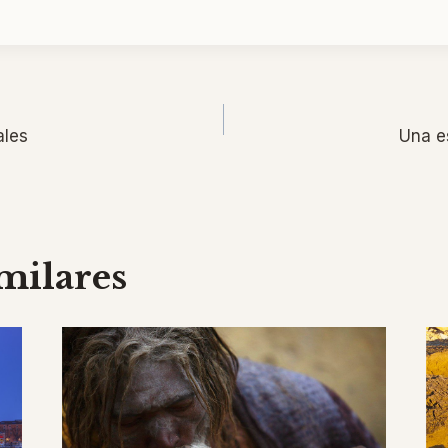
ón
ales
Una es
milares