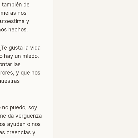
o también de
rimeras nos
autoestima y
nos hechos.
Te gusta la vida
o hay un miedo.
ontar las
rores, y que nos
nuestras
o no puedo, soy
, me da vergüenza
nos ayuden o nos
as creencias y