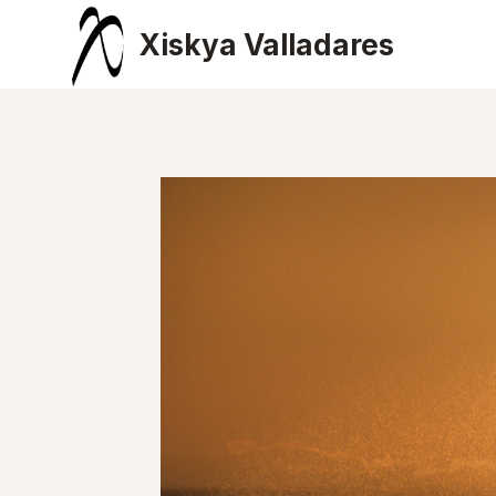
Saltar
Xiskya Valladares
al
contenido