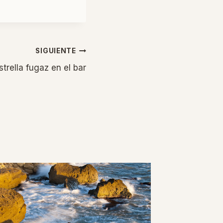
SIGUIENTE
trella fugaz en el bar
Cuatro
elecci
Por
Xiskya