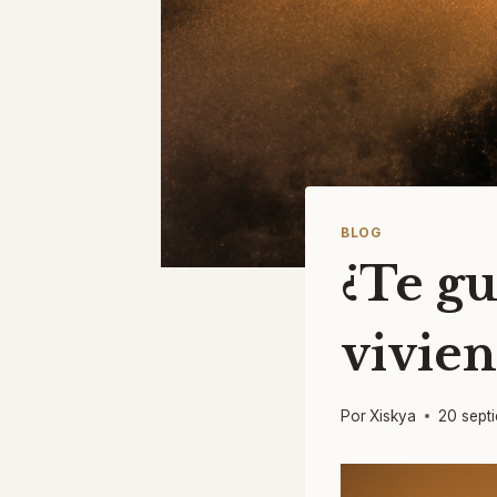
BLOG
¿Te gu
vivie
Por
Xiskya
20 sept