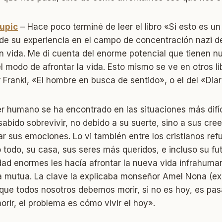
upic
– Hace poco terminé de leer el libro «Si esto es u
 de su experiencia en el campo de concentración nazi d
on vida. Me di cuenta del enorme potencial que tienen n
 modo de afrontar la vida. Esto mismo se ve en otros li
 Frankl, «El hombre en busca de sentido», o el del «Dia
r humano se ha encontrado en las situaciones más difíc
abido sobrevivir, no debido a su suerte, sino a sus cre
r sus emociones. Lo vi también entre los cristianos refu
 todo, su casa, sus seres más queridos, e incluso su fu
dad enormes les hacía afrontar la nueva vida infrahuma
a mutua. La clave la explicaba monseñor Amel Nona (ex
rque todos nosotros debemos morir, si no es hoy, es pa
rir, el problema es cómo vivir el hoy».