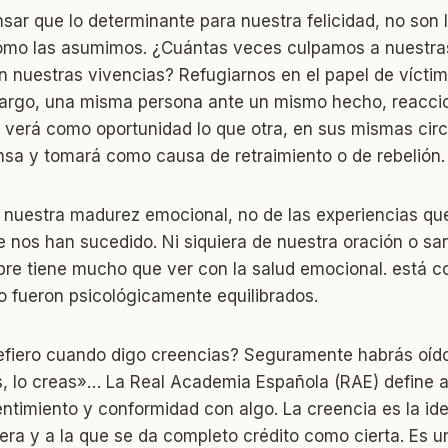
ar que lo determinante para nuestra felicidad, no son 
cómo las asumimos. ¿Cuántas veces culpamos a nuestra
 nuestras vivencias? Refugiarnos en el papel de vícti
argo, una misma persona ante un mismo hecho, reacci
 verá como oportunidad lo que otra, en sus mismas cir
nsa y tomará como causa de retraimiento o de rebelión.
nuestra madurez emocional, no de las experiencias qu
 nos han sucedido. Ni siquiera de nuestra oración o san
pre tiene mucho que ver con la salud emocional. está
o fueron psicológicamente equilibrados.
efiero cuando digo creencias? Seguramente habrás oído
s, lo creas»… La Real Academia Española (RAE) define a
ntimiento y conformidad con algo. La creencia es la id
ra y a la que se da completo crédito como cierta. Es u