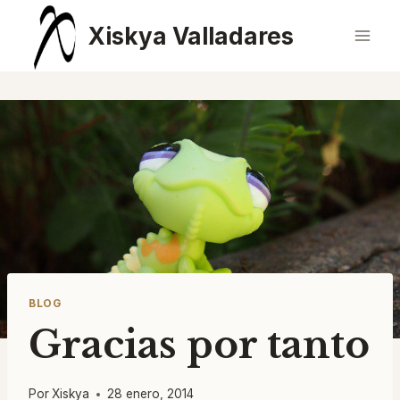
Saltar
Xiskya Valladares
al
contenido
BLOG
Gracias por tanto
Por
Xiskya
28 enero, 2014