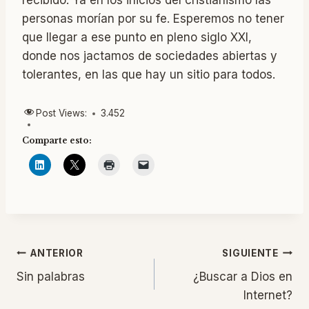
recibido. Ya en los inicios del cristianismo las
personas morían por su fe. Esperemos no tener
que llegar a ese punto en pleno siglo XXI,
donde nos jactamos de sociedades abiertas y
tolerantes, en las que hay un sitio para todos.
Post Views:
3.452
Comparte esto:
Navegación
ANTERIOR
SIGUIENTE
Sin palabras
¿Buscar a Dios en
de
Internet?