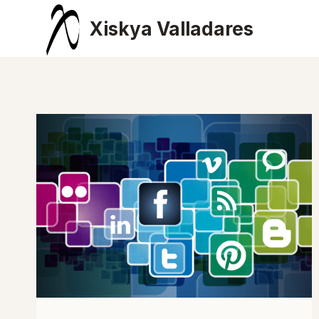
Saltar
Xiskya Valladares
al
contenido