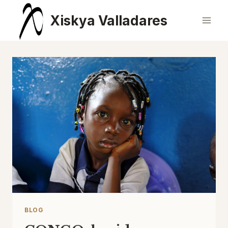
Saltar
Xiskya Valladares
al
contenido
BLOG