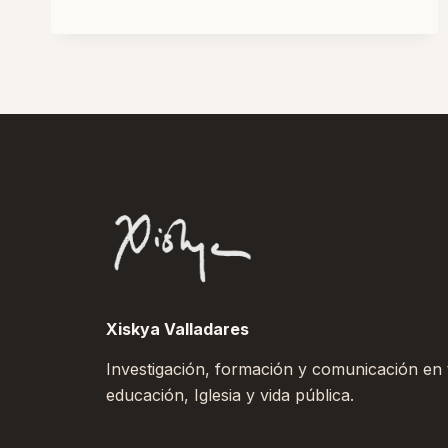
IGLESIA
ANTE
UN
NUEVO
LIDERAZGO:
EL
PASTORAL
DIGITAL
Xiskya Valladares
Investigación, formación y comunicación en to
educación, Iglesia y vida pública.