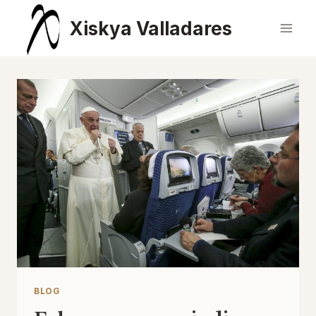
Saltar
Xiskya Valladares
al
contenido
BLOG