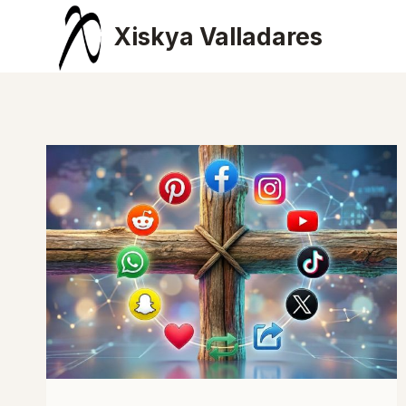
Saltar
Xiskya Valladares
al
contenido