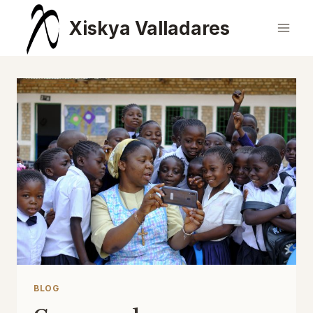
Saltar
Xiskya Valladares
al
contenido
BLOG