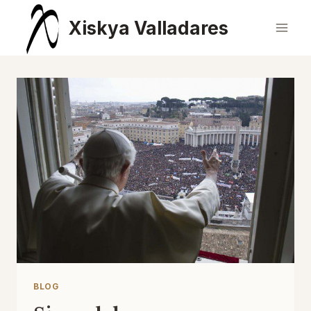
Saltar
Xiskya Valladares
al
contenido
BLOG