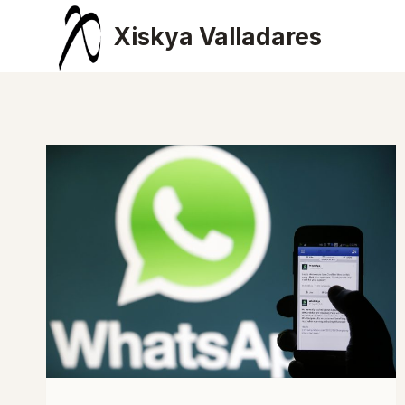
Saltar
Xiskya Valladares
al
contenido