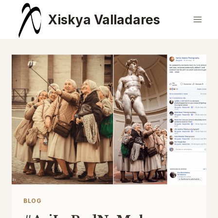
Saltar
Xiskya Valladares
al
contenido
BLOG